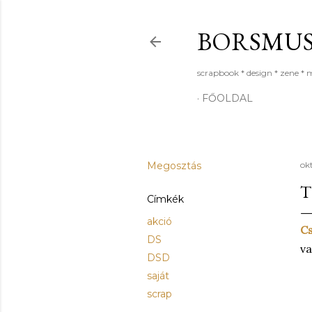
BORSMU
scrapbook * design * zene * 
FŐOLDAL
Megosztás
ok
T
Címkék
akció
Cs
DS
va
DSD
saját
scrap