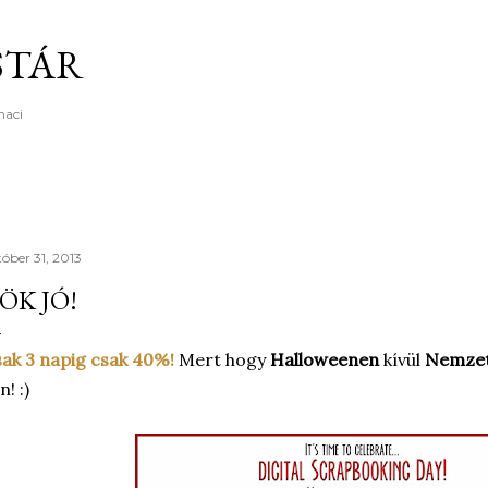
Ugrás a fő tartalomra
STÁR
maci
tóber 31, 2013
ÖK JÓ!
ak 3 napig csak 40%!
Mert hogy
Halloweenen
kívül
Nemzet
n! :)